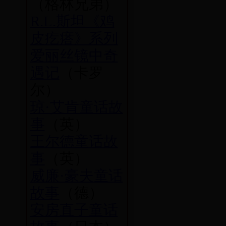
（格林兄弟）
R.L.斯坦《鸡
皮疙瘩》系列
爱丽丝镜中奇
遇记
（卡罗
尔）
琼·艾肯童话故
事
（英）
王尔德童话故
事
（英）
威廉·豪夫童话
故事
（德）
安房直子童话