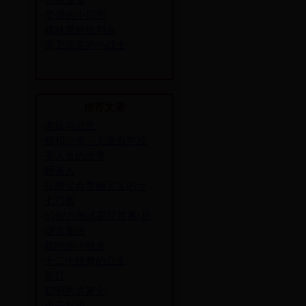
·
智能饭盒
·
坚强的小贝壳
·
森林里的批判会
·
保卫国家的小战士
推荐文章
·
老鼠与公主
·
狼和小羊－儿童有声故
·
美人鱼的故事
·
睡美人
·
提醒父母警惕宝宝的十
·
七巧板
·
IQ智力测试题目答案(初
·
谜语童话
·
聪明的小牧童
·
十二个跳舞的公主
·
蓝灯
·
聪明的农家女