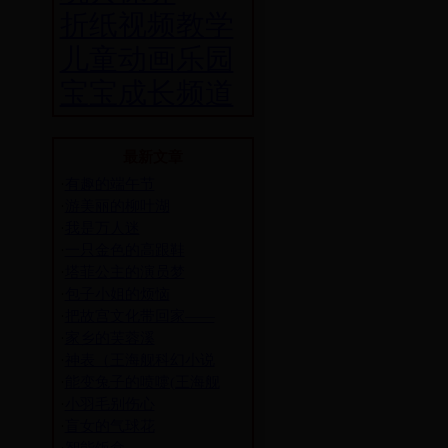
折纸视频教学
儿童动画乐园
宝宝成长频道
最新文章
·
有趣的端午节
·
游美丽的柳叶湖
·
我是万人迷
·
一只金色的高跟鞋
·
塔菲公主的演员梦
·
包子小姐的烦恼
·
把故宫文化带回家——
·
家乡的芙蓉溪
·
神表（王海舰科幻小说
·
能变兔子的喷嚏(王海舰
·
小羽毛别伤心
·
盲女的气球花