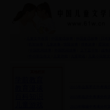
|
儿童文学首页
|
中国童话故事
|
外国童话故事
|
日本
|
机智故事
|
儿童故事
|
惊险故事
|
传奇故事
|
爱国故
|
中国民间故事
|
外国民间故事
|
上下五千年
|
战争
|
中小学生作文
|
儿童诗歌
|
儿童歌谣
|
儿童小说散
其他栏目
学前教育
教育漫谈
·
2015年山东枣庄中考
百科知识
·
2015年临沂中考满分作
儿童游戏
·
2015年聊城中考满分作