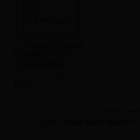
·
兔子新娘
·
三片羽毛
·
白雪公主
·
渔翁、魔鬼和四色鱼的
一千万稿酬无人领，也许有您
一份：
稿酬查询
365bet平台域名释义
本站创建于2004
|
关于本站
|
广告投放
|
版权申明
|
网站地图
|
学习
Copyright © 200