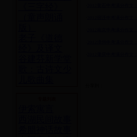
《三字经》
·
2012黄石中考满分作文
（童声朗诵
·
2012宿迁中考满分作
版）
·
2012南京中考满分作
老子《道德
·
2012漳州中考满分作文
经》及译文
·
2012肇庆中考满分作
谷建芬新学堂
歌：古诗文少
儿歌曲集
分享到：
专题列表
伊索寓言
西湖民间故事
希腊神话故事