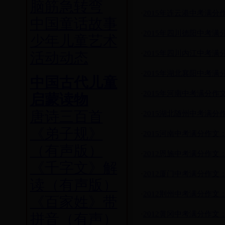
脑筋急转弯
·
2015年连云港中考满分
中国童话故事
·
2015年四川德阳中考
少年儿童艺术
·
2015年四川内江中考满
活动动态
·
2015年湖北襄阳中考
中国古代儿童
·
2015年河南中考满分作
启蒙读物
唐诗三百首
·
2015湖北随州中考满
《弟子规》
·
2015河南中考满分作文
（有声版）
·
2012恩施中考满分作文
《千字文》解
·
2012厦门中考满分作文
读（有声版）
·
2012荆州中考满分作文
《百家姓》带
·
2012黄冈中考满分作文
拼音（有声）