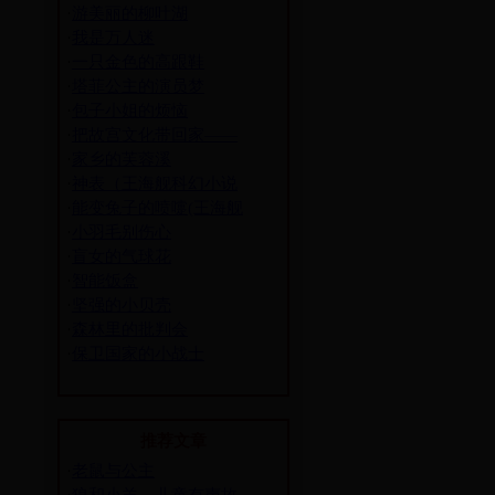
·
游美丽的柳叶湖
·
我是万人迷
·
一只金色的高跟鞋
·
塔菲公主的演员梦
·
包子小姐的烦恼
·
把故宫文化带回家——
·
家乡的芙蓉溪
·
神表（王海舰科幻小说
·
能变兔子的喷嚏(王海舰
·
小羽毛别伤心
·
盲女的气球花
·
智能饭盒
·
坚强的小贝壳
·
森林里的批判会
·
保卫国家的小战士
推荐文章
·
老鼠与公主