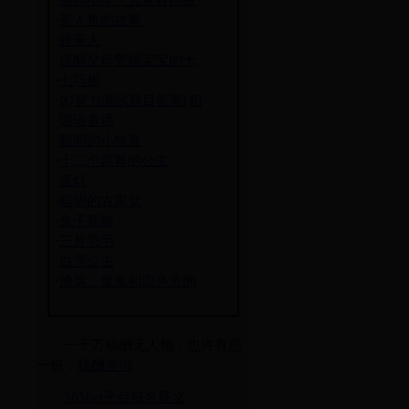
·
狼和小羊－儿童有声故
·
美人鱼的故事
·
睡美人
·
提醒父母警惕宝宝的十
·
七巧板
·
IQ智力测试题目答案(初
·
谜语童话
·
聪明的小牧童
·
十二个跳舞的公主
·
蓝灯
·
聪明的农家女
·
兔子新娘
·
三片羽毛
·
白雪公主
·
渔翁、魔鬼和四色鱼的
一千万稿酬无人领，也许有您
一份：
稿酬查询
365bet平台域名释义