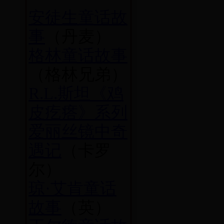
安徒生童话故
事
（丹麦）
格林童话故事
（格林兄弟）
R.L.斯坦《鸡
皮疙瘩》系列
爱丽丝镜中奇
遇记
（卡罗
尔）
琼·艾肯童话
故事
（英）