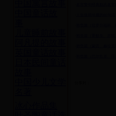
中国寓言故事
·
名言警句经典励志名言
中国童话故
·
人生值得珍藏的80句话
事
·
抱负篇（拉罗什福科、
儿童睡前故事
·
抱负篇（爱默生、苏轼
阿凡提的故事
·
抱负篇（蒙田、赫拉克
英国童话故事
·
抱负篇（巴尔扎克、莎
日本民间童话
故事
中国少儿文学
分享到：
名著
冰心作品集
叶圣陶童话选