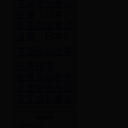
宫泽贤治童话
故事
（日本）
新美南吉童话
故事
（日本）
英国民间故事
玩具保养
折纸视频教学
儿童动画乐园
宝宝成长频道
最新文章
·
有趣的端午节