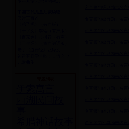
少年儿童艺术活动动态
·
名言警句经典励志名言
中国古代儿童启蒙读物
唐诗三百首
·
名言警句经典励志名言
《弟子规》（有声版）
·
名言警句经典励志名言
《千字文》解读（有声版）
《百家姓》带拼音（有声）
·
名言警句经典励志名言
《三字经》（童声朗诵版）
老子《道德经》及译文
·
名言警句经典励志名言
谷建芬新学堂歌：古诗文少
儿歌曲集
·
名言警句经典励志名言
·
名言警句经典励志名言
专题列表
伊索寓言
·
名言警句经典励志名言
西湖民间故
·
名言警句经典励志名言
事
·
名言警句经典励志名言
希腊神话故事
·
名言警句经典励志名言