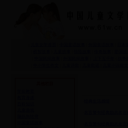
|
儿童文学首页
|
中国童话故事
|
外国童话故事
|
日本
|
机智故事
|
儿童故事
|
惊险故事
|
传奇故事
|
爱国故
|
中国民间故事
|
外国民间故事
|
上下五千年
|
战争
|
中小学生作文
|
儿童诗歌
|
儿童歌谣
|
儿童小说散
其他栏目
学前教育
教育漫谈
·
经典生活感悟
百科知识
儿童游戏
·
名言警句经典励志名言
脑筋急转弯
中国童话故事
·
名言警句经典励志名言