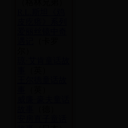
（格林兄弟）
R.L.斯坦《鸡
皮疙瘩》系列
爱丽丝镜中奇
遇记
（卡罗
尔）
琼·艾肯童话故
事
（英）
王尔德童话故
事
（英）
威廉·豪夫童话
故事
（德）
安房直子童话