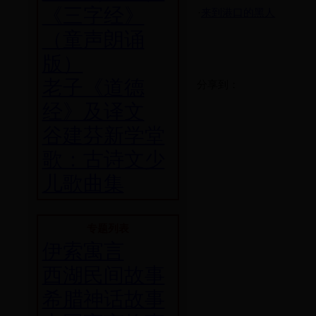
《三字经》
·
来到港口的黑人
（童声朗诵
版）
老子《道德
分享到：
经》及译文
谷建芬新学堂
歌：古诗文少
儿歌曲集
专题列表
伊索寓言
西湖民间故事
希腊神话故事