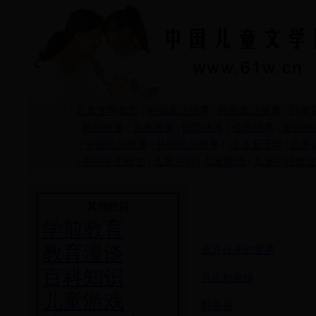
|
儿童文学首页
|
中国童话故事
|
外国童话故事
|
日本
|
机智故事
|
儿童故事
|
惊险故事
|
传奇故事
|
爱国故
|
中国民间故事
|
外国民间故事
|
上下五千年
|
战争
|
中小学生作文
|
儿童诗歌
|
儿童歌谣
|
儿童小说散
其他栏目
学前教育
教育漫谈
·
远方传来的雷声
百科知识
·
月夜和眼镜
儿童游戏
·
野蔷薇