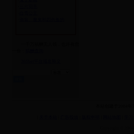
·
兔子新娘
·
三片羽毛
·
白雪公主
·
渔翁、魔鬼和四色鱼的
一千万稿酬无人领，也许有您
一份：
稿酬查询
365bet平台域名释义
本站创建于2004
|
关于本站
|
广告投放
|
版权申明
|
网站地图
|
学习
Copyright © 200