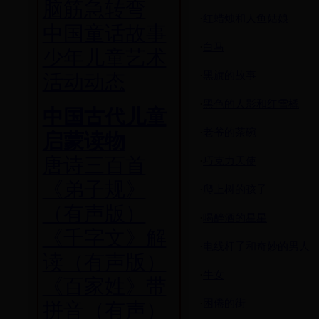
脑筋急转弯
·
红蜡烛和人鱼姑娘
中国童话故事
·
白马
少年儿童艺术
·
黑旗的故事
活动动态
·
黑色的人影和红雪橇
中国古代儿童
·
老爷的茶碗
启蒙读物
唐诗三百首
·
巧克力天使
《弟子规》
·
爬上树的孩子
（有声版）
·
喝醉酒的星星
《千字文》解
·
电线杆子和奇妙的男人
读（有声版）
·
牛女
《百家姓》带
·
困倦的街
拼音（有声）