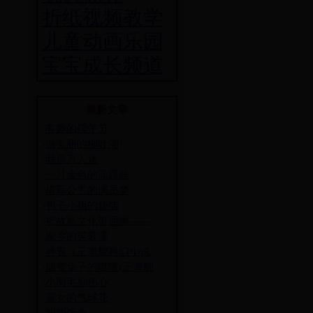
折纸视频教学
儿童动画乐园
宝宝成长频道
最新文章
·
有趣的端午节
·
游美丽的柳叶湖
·
我是万人迷
·
一只金色的高跟鞋
·
塔菲公主的演员梦
·
包子小姐的烦恼
·
把故宫文化带回家——
·
家乡的芙蓉溪
·
神表（王海舰科幻小说
·
能变兔子的喷嚏(王海舰
·
小羽毛别伤心
·
盲女的气球花