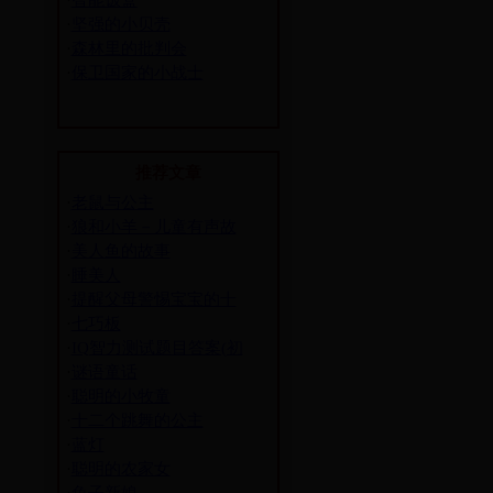
·
智能饭盒
·
坚强的小贝壳
·
森林里的批判会
·
保卫国家的小战士
推荐文章
·
老鼠与公主
·
狼和小羊－儿童有声故
·
美人鱼的故事
·
睡美人
·
提醒父母警惕宝宝的十
·
七巧板
·
IQ智力测试题目答案(初
·
谜语童话
·
聪明的小牧童
·
十二个跳舞的公主
·
蓝灯
·
聪明的农家女