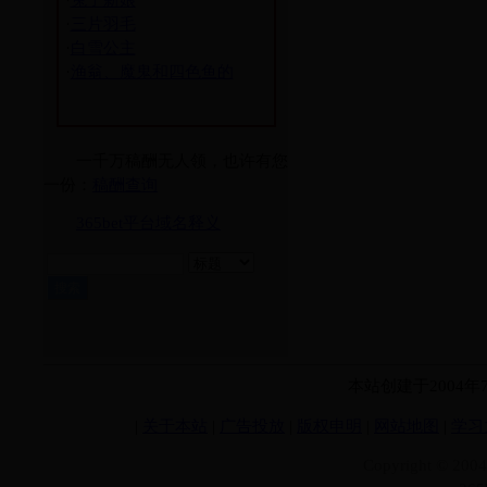
·
兔子新娘
·
三片羽毛
·
白雪公主
·
渔翁、魔鬼和四色鱼的
一千万稿酬无人领，也许有您
一份：
稿酬查询
365bet平台域名释义
本站创建于2004
|
关于本站
|
广告投放
|
版权申明
|
网站地图
|
学习
Copyright © 200