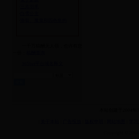
·
兔子新娘
·
三片羽毛
·
白雪公主
·
渔翁、魔鬼和四色鱼的
一千万稿酬无人领，也许有您
一份：
稿酬查询
365bet平台域名释义
本站创建于2004
|
关于本站
|
广告投放
|
版权申明
|
网站地图
|
学习
Copyright © 200