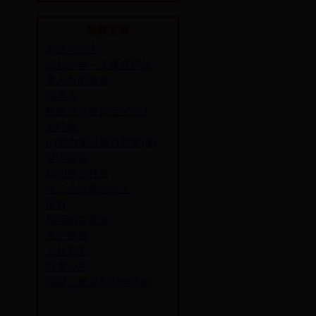
推荐文章
·
老鼠与公主
·
狼和小羊－儿童有声故
·
美人鱼的故事
·
睡美人
·
提醒父母警惕宝宝的十
·
七巧板
·
IQ智力测试题目答案(初
·
谜语童话
·
聪明的小牧童
·
十二个跳舞的公主
·
蓝灯
·
聪明的农家女
·
兔子新娘
·
三片羽毛
·
白雪公主
·
渔翁、魔鬼和四色鱼的