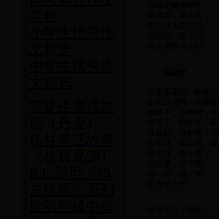
照得泥鳅慌吓吓。
赏析
烟儿浓，风儿吹，
熏得娃儿双眼黑。
小学生优秀作
夜渐深，篓儿沉，
松火遥呼伴儿归。
文精选
中学生优秀作
摘菇忙
文精选
天色蒙蒙光，牧童起
山风捉发梢，清露吻
安徒生童话故
林荫下，古树稍，虫
事
（丹麦）
松毛下，枯叶旁，菇
花梨菇、羞答答，琐
格林童话故事
山里娃，漫山闯，嘴
油伞菇，冇人摸，
（格林兄弟）
石灰箩，踢下坡……
R.L.斯坦《鸡
你一篮，我一箩，
欢喜满心窝。
皮疙瘩》系列
爱丽丝镜中奇
作者简介：赣州人，