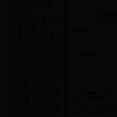
遇记
（卡罗
电话：13649837506 
尔）
·上一篇文章：
我教奶奶
琼·艾肯童话故
·下一篇文章：
我为儿童
事
（英）
相关文章
威廉·豪夫童话
·
楠溪江童谣十五首
故事
（德）
安房直子童话
故事
（日本）
小川未明童话
故事
（日本）
坪田让治童话
友情提醒
：网站因人
故事
（日本）
所难免，如果喜爱作品，
读环境。
滨田广介童话
部分作品因多次网络转
时更正。如原作者不愿意