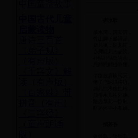
中国童话故事
中国古代儿童
担水歌
启蒙读物
泉水清，清又清，
唐诗三百首
竹山脚下趟清音。
姐儿挑，妹儿扛，
《弟子规》
赤脚娃儿把壶捞。
扑咕扑咕摁满水，
（有声版）
屁颠屁颠提裤腰。
《千字文》解
半路放肩谈闲天，
读（有声版）
猪子把泥拱路边。
妹儿扛水像扛轿，
《百家姓》带
颠得水儿往外跳。
拼音（有声）
路边草儿一惊刹，
吓坏怀中小花娇。
《三字经》
（童声朗诵
擂茶香
版）
钦铃哐，钦铃哐，