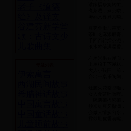
老子《道德
谁家擂条旋转忙。
煮茶喽，煮茶喽，
经》及译文
姆妈又要煮茶喽。
谷建芬新学堂
豆壳鱼椒加茱萸，
歌：古诗文少
茶叶芝麻添腊膏。
千回百转擂茶泥，
儿歌曲集
滚水冲荡满屋香。
左屋米果右屋面，
上屋粉干下屋糕。
专题列表
大人小孩围上前，
伊索寓言
合出一桌乐陶陶。
西湖民间故事
灶膛火花噼哩啪，
希腊神话故事
女人食茶呼噜哗。
一碗两碗捂紧碗，
中国寓言故事
炒米红豆又撒满，
中国童话故事
会做人情多勺水，
撑鼓肚皮香满嘴。
儿童睡前故事