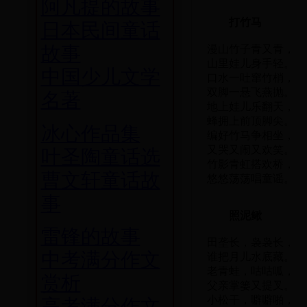
阿凡提的故事
打竹马
日本民间童话
故事
漫山竹子青又青，
山里娃儿身手轻。
中国少儿文学
口水一吐窜竹梢，
双脚一悬飞燕抛。
名著
地上娃儿乐翻天，
蜂拥上前顶脚尖。
冰心作品集
编好竹马争相坐，
又哭又闹又欢笑。
叶圣陶童话选
竹影青虹搭欢桥，
曹文轩童话故
悠悠荡荡唱童谣。
事
照泥鳅
雷锋的故事
田垄长，袅袅长，
中考满分作文
谁把月儿水底藏。
老青蛙，咕咕呱，
赏析
父亲掌篓又提叉。
小松干，噼噼啪，
高考满分作文