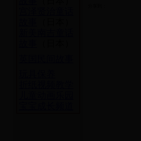
故事
（日本）
分享到：
宫泽贤治童话
故事
（日本）
新美南吉童话
故事
（日本）
英国民间故事
玩具保养
折纸视频教学
儿童动画乐园
宝宝成长频道