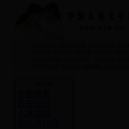
|
儿童文学首页
|
中国童话故事
|
外国童话故事
|
日本
|
机智故事
|
儿童故事
|
惊险故事
|
传奇故事
|
爱国故
|
中国民间故事
|
外国民间故事
|
上下五千年
|
战争
|
中小学生作文
|
儿童诗歌
|
儿童歌谣
|
儿童小说散
其他栏目
学前教育
百科知识
儿童游戏
脑筋急转弯