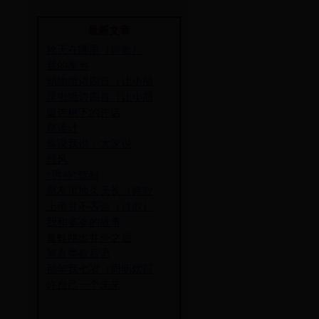
最新文章
·
秋天在哪里（诗歌）
·
我的家乡
·
动物组诗四首（让小朋
·
昆虫组诗四首（让小朋
·
银杏树下的许诺
·
窃读计
·
你说我说，大家说
·
烈风
·
“男神”驾到
·
愿友谊地久天长（诗歌
·
上帝并不吝啬（诗歌）
·
我和婆婆的故事
·
青蛙跳出井外之后
·
算盘类歇后语
·
那年我七岁（周明熠日
·
许自己一个未来