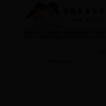
儿童文学首页
|
中国童话故事
|
外国童话故事
|
成语故事
|
中国寓言
百科知识
|
儿童诗歌
|
学前教育
|
谜语大全
|
名人名言
|
外国民间故
3
本留言板暂停使用。